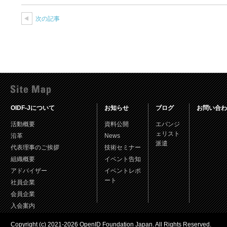
次の記事
OIDF-Jについて
お知らせ
ブログ
お問い合わ
活動概要
資料公開
エバンジ
ェリスト
沿革
News
派遣
代表理事のご挨拶
技術セミナー
組織概要
イベント告知
アドバイザー
イベントレポ
ート
社員企業
会員企業
入会案内
Copyright (c) 2021-2026 OpenID Foundation Japan. All Rights Reserved.