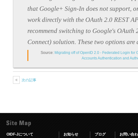
that Google+ Sign-In does not support, or
work directly with the OAuth 2.0 REST AP
recommend switching to Google's OAuth 
Connect) solution. These two options are 
Source:
Migrating off of OpenID 2.0 - Federated Login for
Accounts Authentication and Auth
次の記事
OIDF-Jについて
お知らせ
ブログ
お問い合わ