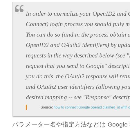
In order to normalize your OpenID2 and
Connect) login process you should fully 
You can do so (and in the process obtain
OpenID2 and OAuth2 identifiers) by upd
requests in the way described below (see 
request that you send to Google" descript
you do this, the OAuth2 response will re
and OAuth2 user identifiers (allowing you
desired mapping -- see "Response" descrip
Source:
how to connect Google openid claimed_id with o
パラメーター名や指定方法などは Googl