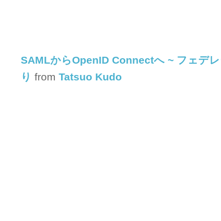
SAMLからOpenID Connectへ ~ フ
り
from
Tatsuo Kudo