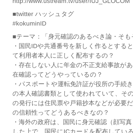
http://www.ustream.tv/user/IUJ_GLOCOM
■twitter ハッシュタグ
#kokuminID
■テーマ：「身元確認のあるべき論・そも
・国民IDや共通番号を新しく作るとする
て利用者本人に正しく配布するの？
・存在しない人に年金の不正支給事故が
在確認ってどうやっているの？
・パスポートや運転免許証が役所の手続
の本人確認書類として使われていて、そ
の発行には住民票や戸籍抄本などが必要
の信頼性ってどうあるべきなの？
・海外の政府は、国民に身元確認（顔写真
した上で、国民にICカードを配布してい