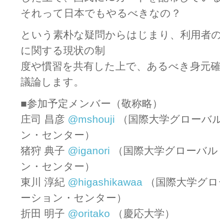
それって日本でもやるべきなの？
という素朴な疑問からはじまり、利用者
に関する現状の制
度や慣習を共有した上で、あるべき身元
議論します。
■参加予定メンバー（敬称略）
庄司 昌彦
@mshouji
（国際大学グローバ
ン・センター）
猪狩 典子
@iganori
（国際大学グローバル
ン・センター）
東川 淳紀
@higashikawaa
（国際大学グロ
ーション・センター）
折田 明子
@oritako
（慶応大学）