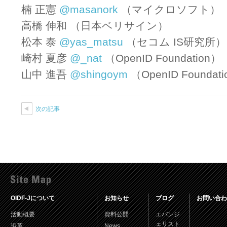
楠 正憲
@masanork
（マイクロソフト）
高橋 伸和 （日本ベリサイン）
松本 泰
@yas_matsu
（セコム IS研究所）
崎村 夏彦
@_nat
（OpenID Foundation）
山中 進吾
@shingoym
（OpenID Foundat
次の記事
OIDF-Jについて
お知らせ
ブログ
お問い合わ
活動概要
資料公開
エバンジ
ェリスト
沿革
News