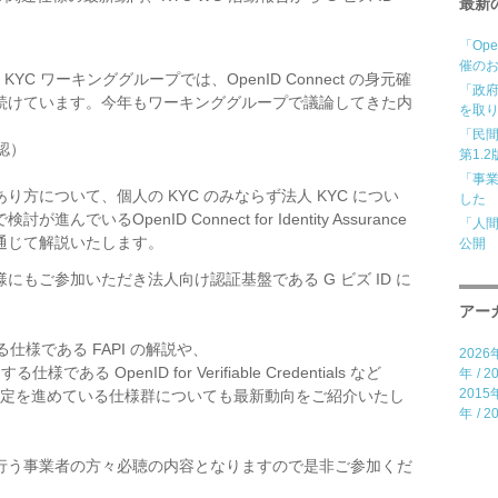
最新
「Open
催の
 KYC ワーキンググループでは、
OpenID Connect の身元確
「政
続けています。今年もワーキンググループで議論してきた内
を取
「民間
確認）
第1.
「事
方について、個人の KYC のみならず法人 KYC につい
した
るOpenID Connect for Identity Assurance
「人
通じて解説いたします。
公開
様にもご参加いただき法人向け認証
基盤である G ビズ ID に
アー
る仕様である FAPI の解説や、
2026
る OpenID for Verifiable Credentials など
年
/
2
2015
WG が仕様策定を進めている仕様群についても最新動向をご紹介いたし
年
/
2
行う事業者の方々必聴の内容
となりますので是非ご参加くだ