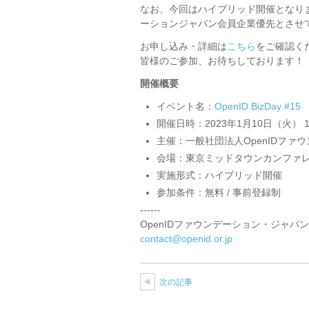
なお、
今回はハイブリッド開催となり
ーションジャパン会員企業優先とさせ
お申し込み・詳細は
こちら
をご確認く
皆様のご参加、お待ちしております！
開催概要
イベント名：
OpenID BizDay #15
開催日時：2023年1月10日（火） 15:0
主催：一般社団法人OpenIDファ
会場：東京ミッドタウンカンファレ
実施形式：ハイブリッド開催
参加条件：無料 / 事前登録制
------
OpenIDファウンデーション・ジャパン
contact@openid.or.jp
次の記事