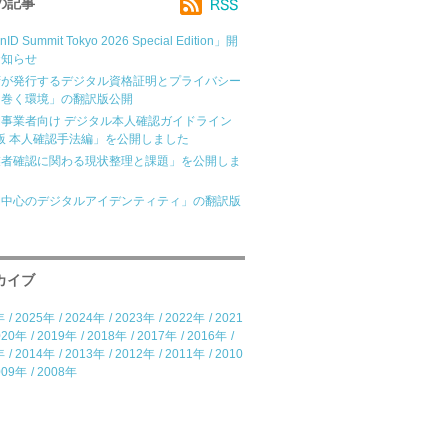
の記事
ID Summit Tokyo 2026 Special Edition」開
お知らせ
府が発行するデジタル資格証明とプライバシー
り巻く環境」の翻訳版公開
事業者向け デジタル本人確認ガイドライン
2版 本人確認手法編」を公開しました
業者確認に関わる現状整理と課題」を公開しま
間中心のデジタルアイデンティティ」の翻訳版
カイブ
年
/
2025年
/
2024年
/
2023年
/
2022年
/
2021
020年
/
2019年
/
2018年
/
2017年
/
2016年
/
年
/
2014年
/
2013年
/
2012年
/
2011年
/
2010
009年
/
2008年