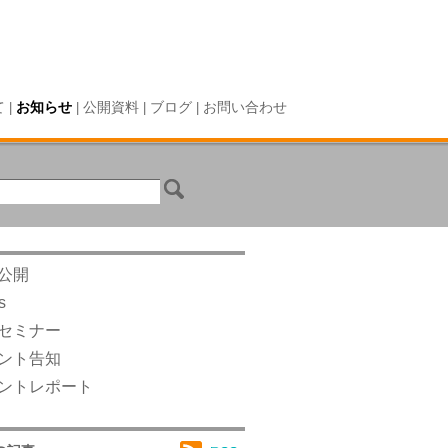
て
お知らせ
公開資料
ブログ
お問い合わせ
|
|
|
|
公開
s
セミナー
ント告知
ントレポート