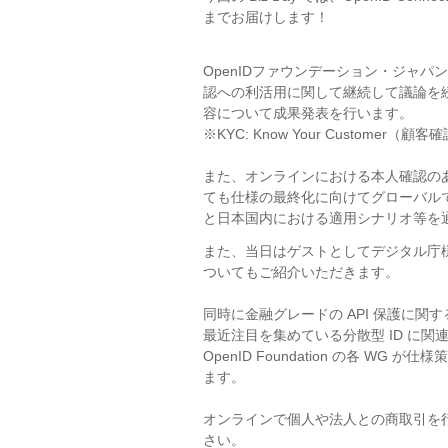
RSS
までお届けします！
OpenIDファウンデーション・ジャパン
認への利活用に関して継続して議論を
容について成果発表を
行います。
※KYC: Know Your Customer（顧客
また、オンラインにおける本人確認のあり
ても仕様の最終化に向けてグローバルで検討が進んでい
と日本国内における適用シナリオ等を
また、
当日はゲストとしてデジタル庁
ついてもご紹介いただきます。
同時に金融グレードの API 保護に関す
最近注目を集めている分散型 ID に関連する仕様であ
OpenID Foundation の各 
ます。
オンラインで個人や法人との商取引を
さい。