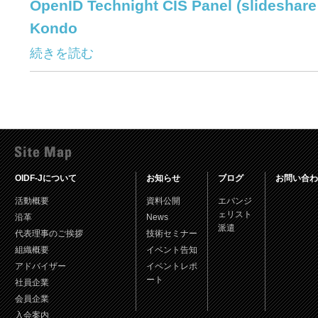
OpenID Technight CIS Panel (slideshare 
Kondo
続きを読む
OIDF-Jについて
お知らせ
ブログ
お問い合わ
活動概要
資料公開
エバンジ
ェリスト
沿革
News
派遣
代表理事のご挨拶
技術セミナー
組織概要
イベント告知
アドバイザー
イベントレポ
ート
社員企業
会員企業
入会案内