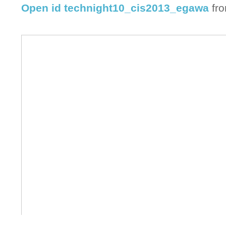
Open id technight10_cis2013_egawa
fr