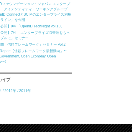
nIDファウンデーション・ジャパン エンタープ
ズ・アイデンティティ・ワーキンググループ
enID ConnectとSCIMのエンタープライズ利用
ドライン』を公開
開】9/4 「OpenID TechNight Vol.10」
公開】7/4 「エンタープライズID管理をもっ
ンプルに」セミナー
開「信頼フレームワーク」セミナー Vol.2
nt Report【信頼フレームワーク最新動向」〜
Government, Open Economy, Open
ity〜】
カイブ
年
/
2012年
/
2011年