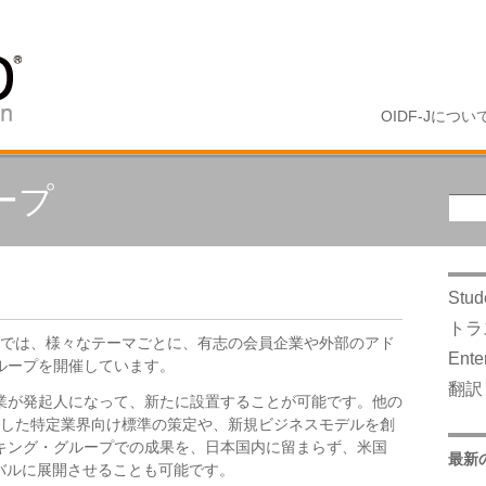
OIDF-Jについ
ープ
Stud
トラ
パンでは、様々なテーマごとに、有志の会員企業や外部のアド
Ente
ループを開催しています。
翻訳
業が発起人になって、新たに設置することが可能です。他の
活用した特定業界向け標準の策定や、新規ビジネスモデルを創
キング・グループでの成果を、日本国内に留まらず、米国
最新
、グローバルに展開させることも可能です。