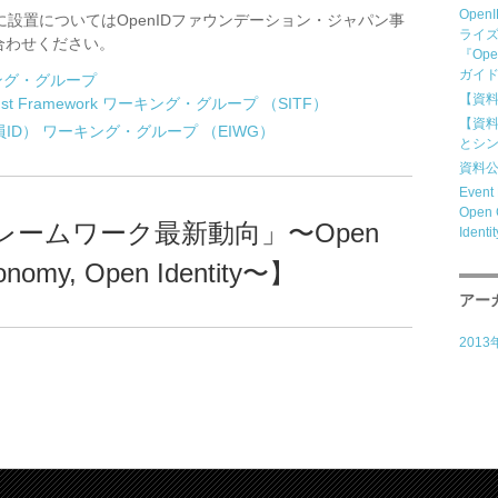
Ope
設置についてはOpenIDファウンデーション・ジャパン事
ライ
い合わせください。
『Op
ガイ
ング・グループ
【資料公
） Trust Framework ワーキング・グループ （SITF）
【資料
（企業従業員ID） ワーキング・グループ （EIWG）
とシ
資料公
Eve
Open 
信頼フレームワーク最新動向」〜Open
Ident
onomy, Open Identity〜】
アー
2013