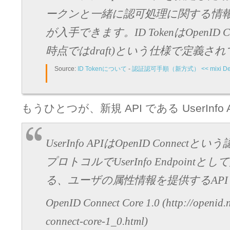
ークンと一緒に認可処理に関する情報を表
が入手できます。ID TokenはOpenID Conn
時点ではdraft)という仕様で定義さ
Source:
ID Tokenについて
-
認証認可手順（新方式） << mixi Deve
もうひとつが、新規 API である UserInfo
UserInfo APIはOpenID Connec
プロトコルでUserInfo Endpoint
る、ユーザの属性情報を提供するAP
OpenID Connect Core 1.0 (http://openid.n
connect-core-1_0.html)